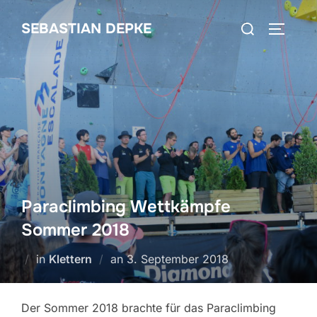
Zum
Suchen
SEBASTIAN DEPKE
Inhalt
SEITEN
nach:
springen
Paraclimbing Wettkämpfe
Sommer 2018
Veröffentlicht
in
Klettern
an
3. September 2018
am
Der Sommer 2018 brachte für das Paraclimbing