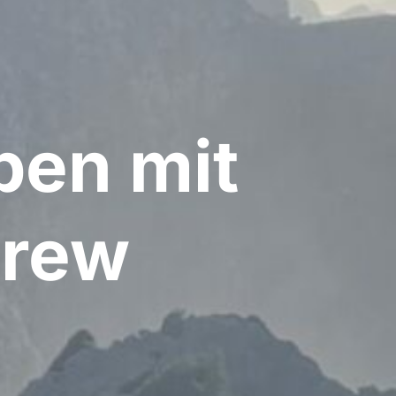
ben mit
erew