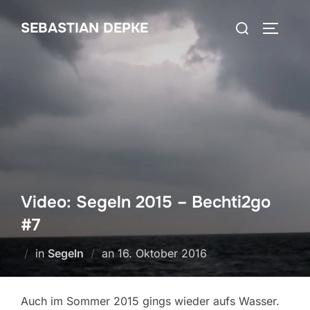
Zum
Suchen
SEBASTIAN DEPKE
Inhalt
SEITEN
nach:
springen
Video: Segeln 2015 – Bechti2go
#7
Veröffentlicht
in
Segeln
an
16. Oktober 2016
am
Auch im Sommer 2015 gings wieder aufs Wasser.