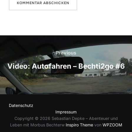
Beitragsnavigation
Previous
Previous
Video: Autofahren – Bechti2go #6
Datenschutz
Impressum
Copyright © 2026 Sebastian Depke – Abenteuer und
Leben mit Morbus Bechterw
Inspiro Theme
von
WPZOOM