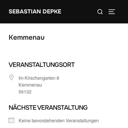
Zum
Suchen
SEBASTIAN DEPKE
Inhalt
SEITEN
nach:
springen
Kemmenau
VERANSTALTUNGSORT
Im Kirschengarten 8
Kemmenau
56132
NÄCHSTE VERANSTALTUNG
Keine bevorstehenden Veranstaltungen