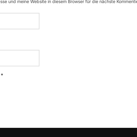
se und meine Website in diesem Browser für die nächste Kommenti
 *