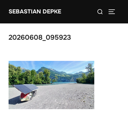
Zum
Suchen
SEBASTIAN DEPKE
Inhalt
SEITEN
nach:
springen
20260608_095923