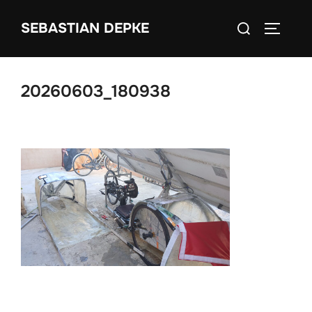
Zum
Suchen
SEBASTIAN DEPKE
Inhalt
SEITEN
nach:
springen
20260603_180938