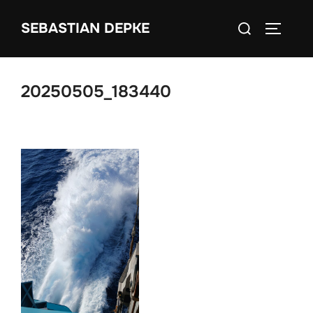
Zum
Suchen
SEBASTIAN DEPKE
Inhalt
SEITEN
nach:
springen
20250505_183440