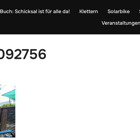
Buch: Schicksal ist für alle da!
Klettern
Solarbike
Veranstaltunge
092756