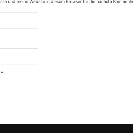
se und meine Website in diesem Browser für die nächste Kommenti
 *