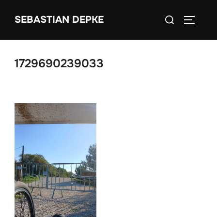
Zum
Suchen
SEBASTIAN DEPKE
Inhalt
SEITEN
nach:
springen
1729690239033