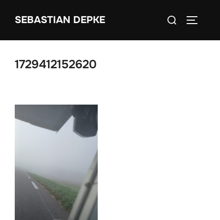
Zum
Suchen
SEBASTIAN DEPKE
Inhalt
SEITEN
nach:
springen
1729412152620