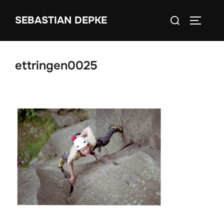
Zum
Suchen
SEBASTIAN DEPKE
Inhalt
SEITEN
nach:
springen
ettringen0025