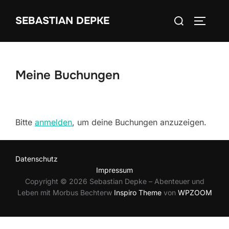
Zum
Suchen
SEBASTIAN DEPKE
Inhalt
SEITEN
nach:
springen
Meine Buchungen
Bitte
anmelden
, um deine Buchungen anzuzeigen.
Datenschutz
Impressum
Copyright © 2026 Sebastian Depke – Abenteuer und
Leben mit Morbus Bechterw
Inspiro Theme
von
WPZOOM