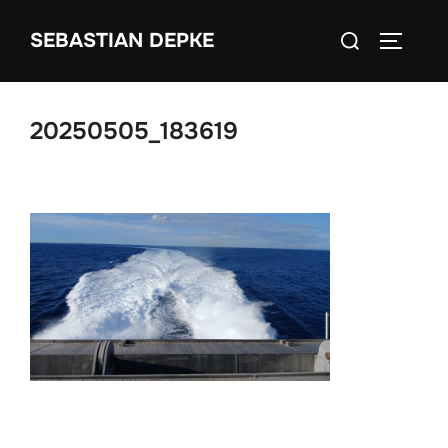
Zum
Suchen
SEBASTIAN DEPKE
Inhalt
SEITEN
nach:
springen
20250505_183619