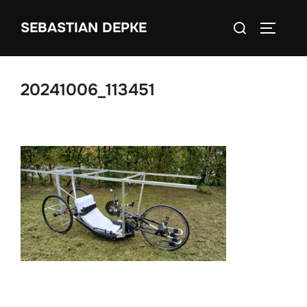
Zum
Suchen
SEBASTIAN DEPKE
Inhalt
SEITEN
nach:
springen
20241006_113451