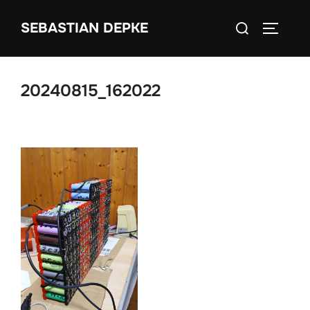
Zum
Suchen
SEBASTIAN DEPKE
Inhalt
SEITEN
nach:
springen
20240815_162022