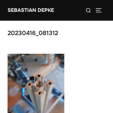
Zum
Suchen
SEBASTIAN DEPKE
Inhalt
SEITEN
nach:
springen
20230416_081312