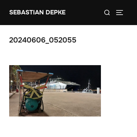
Zum
Suchen
SEBASTIAN DEPKE
Inhalt
SEITEN
nach:
springen
20240606_052055