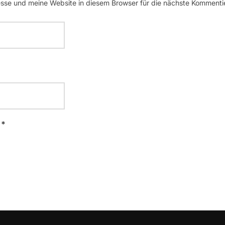
se und meine Website in diesem Browser für die nächste Kommenti
 *